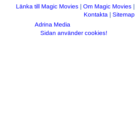
Länka till Magic Movies
|
Om Magic Movies
|
Kontakta
|
Sitemap
Adrina Media
Copyright © 2003-2026
|| Disneyrelaterade bilder © Disney Enterprises,
Sidan använder cookies!
inc ||