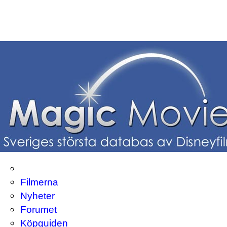
Filmerna
Nyheter
Forumet
Köpguiden