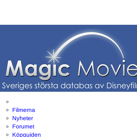
Filmerna
Nyheter
Forumet
Köpguiden