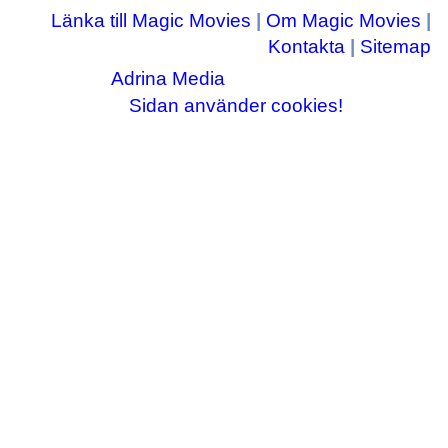
Länka till Magic Movies
|
Om Magic Movies
|
Kontakta
|
Sitemap
Adrina Media
Copyright © 2003-2026
|| Disneyrelaterade bilder © Disney Enterprises,
Sidan använder cookies!
inc ||