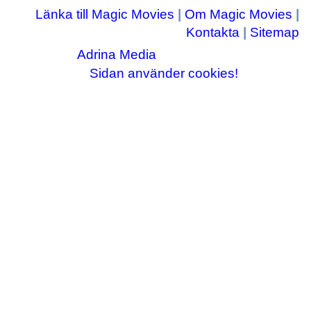
Länka till Magic Movies
|
Om Magic Movies
|
Kontakta
|
Sitemap
Adrina Media
Copyright © 2003-2026
|| Disneyrelaterade bilder © Disney Enterprises,
Sidan använder cookies!
inc ||