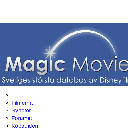
Filmerna
Nyheter
Forumet
Köpguiden