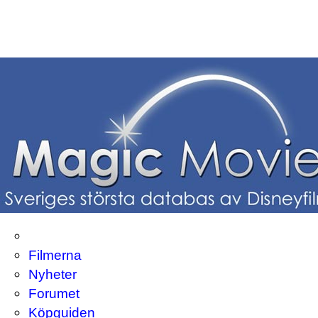
Filmerna
Nyheter
Forumet
Köpguiden