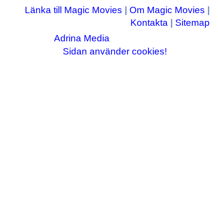
Länka till Magic Movies
|
Om Magic Movies
|
Kontakta
|
Sitemap
Adrina Media
Copyright © 2003-2026
|| Disneyrelaterade bilder © Disney Enterprises,
Sidan använder cookies!
inc ||