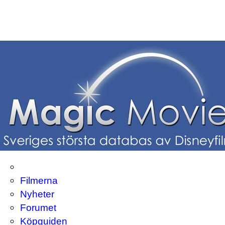
Filmerna
Nyheter
Forumet
Köpguiden