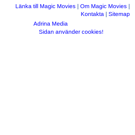
Länka till Magic Movies
|
Om Magic Movies
|
Kontakta
|
Sitemap
Adrina Media
Copyright © 2003-2026
|| Disneyrelaterade bilder © Disney Enterprises,
Sidan använder cookies!
inc ||