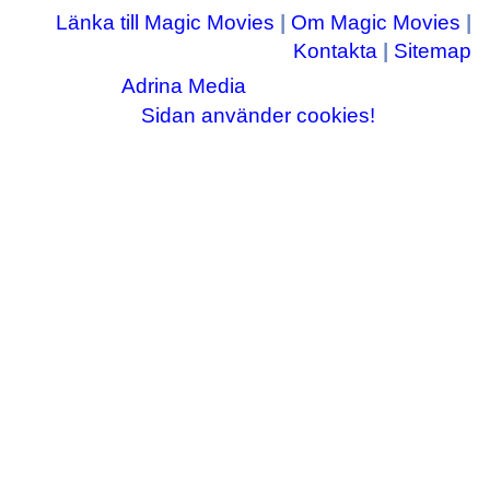
Länka till Magic Movies
|
Om Magic Movies
|
Kontakta
|
Sitemap
Adrina Media
Copyright © 2003-2026
|| Disneyrelaterade bilder © Disney Enterprises,
Sidan använder cookies!
inc ||