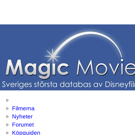
Filmerna
Nyheter
Forumet
Köpguiden