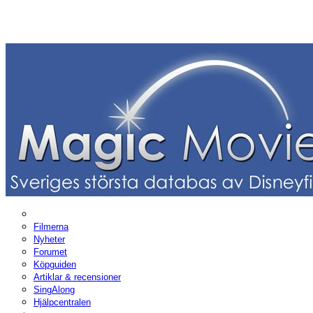
Filmerna
Nyheter
Forumet
Köpguiden
Artiklar & recensioner
SingAlong
Hjälpcentralen