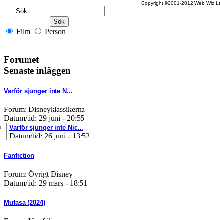
Copyright ©2001-2012 Web Wiz Lt
Film
Person
Forumet
Senaste inläggen
Varför sjunger inte N...
Forum: Disneyklassikerna
Datum/tid: 29 juni - 20:55
Varför sjunger inte Nic...
Datum/tid: 26 juni - 13:52
Fanfiction
Forum: Övrigt Disney
Datum/tid: 29 mars - 18:51
Mufasa (2024)