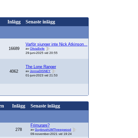
Inlägg
Senaste inlägg
Varför sjunger inte Nick Atkinson...
16689
av
OliviaBelle
29-juni-2025 vid 20:55
The Lone Ranger
4062
av
JonnaDISNEY
01-juni-2023 vid 21:53
en
Inlägg
Senaste inlägg
Frimurare?
278
av
GuybrushUMThreepwood
09-november-2021 vid 19:24