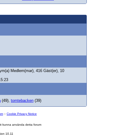
ym(a) Medlem(mar), 416 Gäst(er), 10
15:23
a
(49),
tomtebacken
(39)
rum
::
Cookie Privacy Notice
 att kunna använda detta forum
ion 10.11