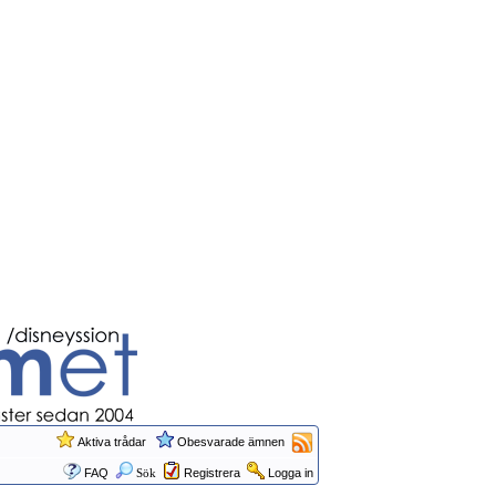
Aktiva trådar
Obesvarade ämnen
FAQ
Sök
Registrera
Logga in