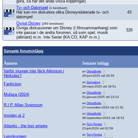
göra, så har det ändå vissa kopplingar)
Tv- och Datorspel
(1 besökare)
Här kan mn diskutera olika Disneyrelaterade tv- och
43
datorspel
Övrigt Disney
(280 besökare)
Övriga diskussioner om Disney (i filmsammanhang) som
328
inte passar i de andra forumen, så som spel, musik
(allmänt) m.m. Inte Serier (KA:CO, KAP m.m.)
Senaste foruminlägg
Ämnen
Senaste inlägg
Varför sjunger inte Nick Atkinson i
av
OliviaBelle
Herkules?
29-juni-2025 vid 20:55
av
Zernabog
Fanfiction
29-mars-2025 vid 18:51
av
OliviaBelle
Mufasa (2024)
01-januari-2025 vid 23:13
av
OliviaBelle
R.I.P. Allan Svensson
17-november-2024 vid 21:32
av
OliviaBelle
Insidan ut 2
08-september-2024 vid 18:51
av
TonyTonka
Atlantis - the lost empire
23-juli-2024 vid 02:59
av
TonyTonka
Lejonkungen