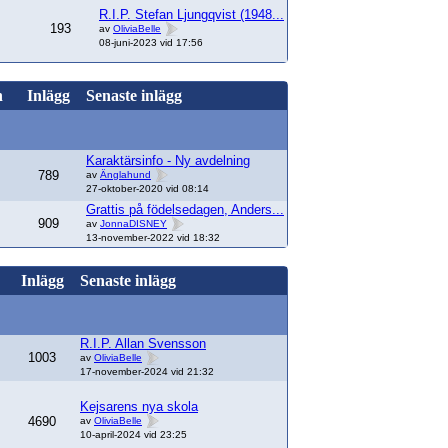
R.I.P. Stefan Ljungqvist (1948...
193
av
OliviaBelle
08-juni-2023 vid 17:56
n
Inlägg
Senaste inlägg
Karaktärsinfo - Ny avdelning
789
av
Änglahund
27-oktober-2020 vid 08:14
Grattis på födelsedagen, Anders...
909
av
JonnaDISNEY
13-november-2022 vid 18:32
Inlägg
Senaste inlägg
R.I.P. Allan Svensson
1003
av
OliviaBelle
17-november-2024 vid 21:32
Kejsarens nya skola
4690
av
OliviaBelle
10-april-2024 vid 23:25