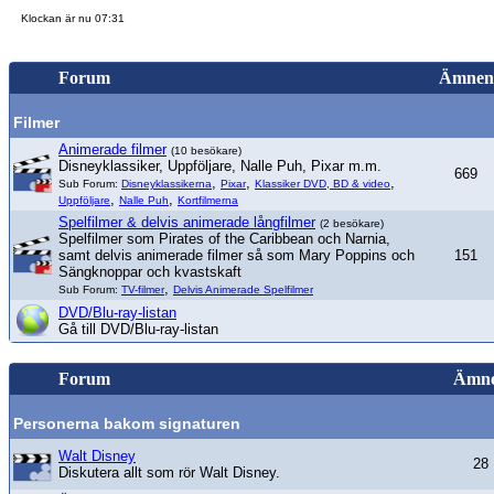
Klockan är nu 07:31
Forum
Ämnen
Filmer
Animerade filmer
(10 besökare)
Disneyklassiker, Uppföljare, Nalle Puh, Pixar m.m.
669
,
,
,
Sub Forum:
Disneyklassikerna
Pixar
Klassiker DVD, BD & video
,
,
Uppföljare
Nalle Puh
Kortfilmerna
Spelfilmer & delvis animerade långfilmer
(2 besökare)
Spelfilmer som Pirates of the Caribbean och Narnia,
samt delvis animerade filmer så som Mary Poppins och
151
Sängknoppar och kvastskaft
,
Sub Forum:
TV-filmer
Delvis Animerade Spelfilmer
DVD/Blu-ray-listan
Gå till DVD/Blu-ray-listan
Forum
Ämn
Personerna bakom signaturen
Walt Disney
28
Diskutera allt som rör Walt Disney.