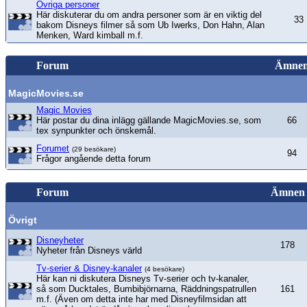
Övriga personer
Här diskuterar du om andra personer som är en viktig del
33
bakom Disneys filmer så som Ub Iwerks, Don Hahn, Alan
Menken, Ward kimball m.f.
Forum
Ämne
MagicMovies.se
Magic Movies
Här postar du dina inlägg gällande MagicMovies.se, som
66
tex synpunkter och önskemål.
Forumet
(29 besökare)
94
Frågor angående detta forum
Forum
Ämnen
Övrigt
Disneyheter
178
Nyheter från Disneys värld
Tv-serier & Disney-kanaler
(4 besökare)
Här kan ni diskutera Disneys Tv-serier och tv-kanaler,
så som Ducktales, Bumbibjörnarna, Räddningspatrullen
161
m.f. (Även om detta inte har med Disneyfilmsidan att