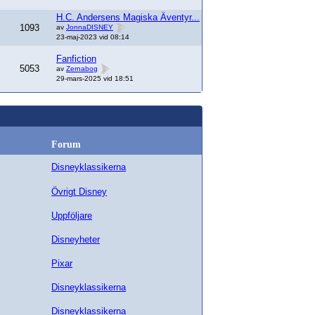
H.C. Andersens Magiska Äventyr...
1093
av
JonnaDISNEY
23-maj-2023 vid 08:14
Fanfiction
5053
av
Zernabog
29-mars-2025 vid 18:51
Forum
Disneyklassikerna
Övrigt Disney
Uppföljare
Disneyheter
Pixar
Disneyklassikerna
Disneyklassikerna