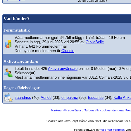
20-juli-2024 vid 23:37
Vad händer?
Forumstatistik
Våra medlemmar har gjort 34 759 inlägg i 1 751 trådar i 19 Forum
Senaste inlägg, 29-juni-2025 vid 20:55 av
OliviaBelle
Vi har 1 642 Forummedlemmar
Den nyaste medlemmen är
Olundin
Aktiva användare
Totalt finns det 426
Aktiva användare
online, 0 Medlem(mar), 0 Anon
Sökrobot(ar)
Mest antal medlemmar online någonsin var 3312, 03-mars-2025 vid 
Dagens födelsedagar
saandriss
(40),
Aen08
(33),
empakruz
(36),
toscan85
(34),
Kalle Ank
Markera alla som lästa
::
Ta bort alla cookies från detta Fo
Cookies och JavaScript måste vara tilltet i din webbläsare för
Forum Software by
Web Wiz Forums®
vers