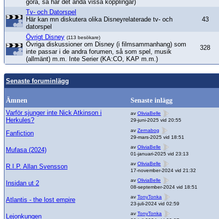
göra, så har det ändå vissa kopplingar)
Tv- och Datorspel
Här kan mn diskutera olika Disneyrelaterade tv- och
43
datorspel
Övrigt Disney
(113 besökare)
Övriga diskussioner om Disney (i filmsammanhang) som
328
inte passar i de andra forumen, så som spel, musik
(allmänt) m.m. Inte Serier (KA:CO, KAP m.m.)
Senaste foruminlägg
Ämnen
Senaste inlägg
Varför sjunger inte Nick Atkinson i
av
OliviaBelle
Herkules?
29-juni-2025 vid 20:55
av
Zernabog
Fanfiction
29-mars-2025 vid 18:51
av
OliviaBelle
Mufasa (2024)
01-januari-2025 vid 23:13
av
OliviaBelle
R.I.P. Allan Svensson
17-november-2024 vid 21:32
av
OliviaBelle
Insidan ut 2
08-september-2024 vid 18:51
av
TonyTonka
Atlantis - the lost empire
23-juli-2024 vid 02:59
av
TonyTonka
Lejonkungen