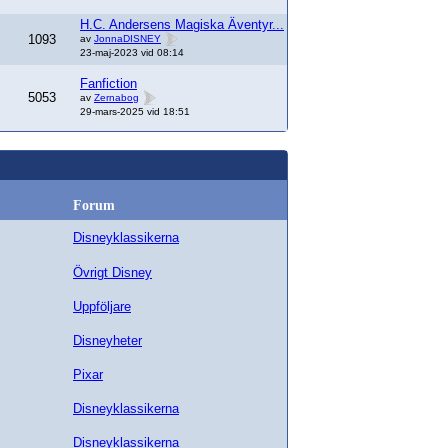
H.C. Andersens Magiska Äventyr...
1093
av
JonnaDISNEY
23-maj-2023 vid 08:14
Fanfiction
5053
av
Zernabog
29-mars-2025 vid 18:51
Forum
Disneyklassikerna
Övrigt Disney
Uppföljare
Disneyheter
Pixar
Disneyklassikerna
Disneyklassikerna