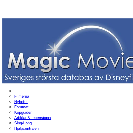
Filmerna
Nyheter
Forumet
Köpguiden
Artiklar & recensioner
SingAlong
Hjälpcentralen