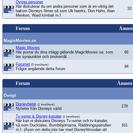
Övriga personer
Här diskuterar du om andra personer som är en viktig del
33
bakom Disneys filmer så som Ub Iwerks, Don Hahn, Alan
Menken, Ward kimball m.f.
Forum
Ämne
MagicMovies.se
Magic Movies
Här postar du dina inlägg gällande MagicMovies.se, som
66
tex synpunkter och önskemål.
Forumet
(5 besökare)
94
Frågor angående detta forum
Forum
Ämnen
Övrigt
Disneyheter
(1 besökare)
178
Nyheter från Disneys värld
Tv-serier & Disney-kanaler
(1 besökare)
Här kan ni diskutera Disneys Tv-serier och tv-kanaler,
så som Ducktales, Bumbibjörnarna, Räddningspatrullen
161
m.f. (Även om detta inte har med Disneyfilmsidan att