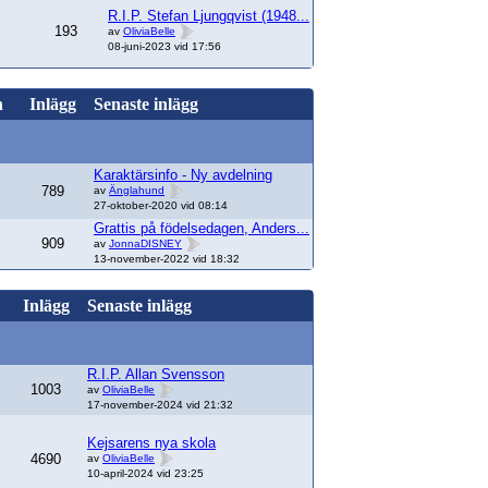
R.I.P. Stefan Ljungqvist (1948...
193
av
OliviaBelle
08-juni-2023 vid 17:56
n
Inlägg
Senaste inlägg
Karaktärsinfo - Ny avdelning
789
av
Änglahund
27-oktober-2020 vid 08:14
Grattis på födelsedagen, Anders...
909
av
JonnaDISNEY
13-november-2022 vid 18:32
Inlägg
Senaste inlägg
R.I.P. Allan Svensson
1003
av
OliviaBelle
17-november-2024 vid 21:32
Kejsarens nya skola
4690
av
OliviaBelle
10-april-2024 vid 23:25