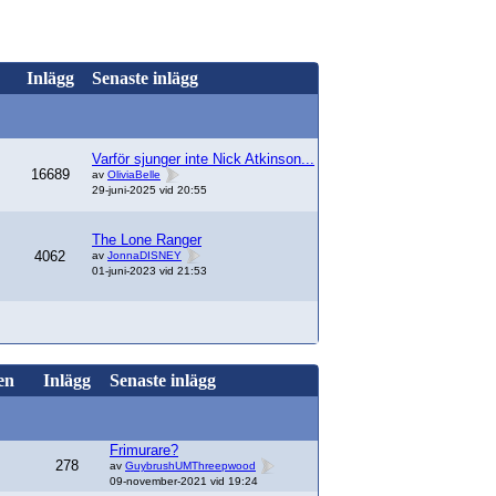
Inlägg
Senaste inlägg
Varför sjunger inte Nick Atkinson...
16689
av
OliviaBelle
29-juni-2025 vid 20:55
The Lone Ranger
4062
av
JonnaDISNEY
01-juni-2023 vid 21:53
en
Inlägg
Senaste inlägg
Frimurare?
278
av
GuybrushUMThreepwood
09-november-2021 vid 19:24