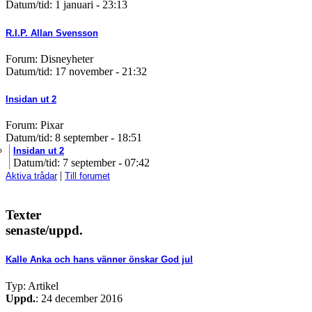
Datum/tid: 1 januari - 23:13
R.I.P. Allan Svensson
Forum: Disneyheter
Datum/tid: 17 november - 21:32
Insidan ut 2
Forum: Pixar
Datum/tid: 8 september - 18:51
Insidan ut 2
Datum/tid: 7 september - 07:42
|
Aktiva trådar
Till forumet
Texter
senaste/uppd.
Kalle Anka och hans vänner önskar God jul
Typ: Artikel
Uppd.
: 24 december 2016