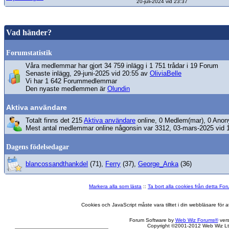
20-juli-2024 vid 23:37
Vad händer?
Forumstatistik
Våra medlemmar har gjort 34 759 inlägg i 1 751 trådar i 19 Forum
Senaste inlägg, 29-juni-2025 vid 20:55 av
OliviaBelle
Vi har 1 642 Forummedlemmar
Den nyaste medlemmen är
Olundin
Aktiva användare
Totalt finns det 215
Aktiva användare
online, 0 Medlem(mar), 0 Anon
Mest antal medlemmar online någonsin var 3312, 03-mars-2025 vid 
Dagens födelsedagar
blancossandthankdel
(71),
Ferry
(37),
George_Anka
(36)
Markera alla som lästa
::
Ta bort alla cookies från detta Fo
Cookies och JavaScript måste vara tilltet i din webbläsare för
Forum Software by
Web Wiz Forums®
vers
Copyright ©2001-2012 Web Wiz Lt