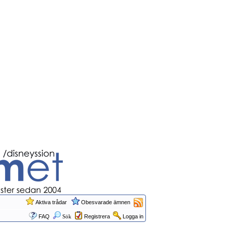
Aktiva trådar
Obesvarade ämnen
FAQ
Sök
Registrera
Logga in