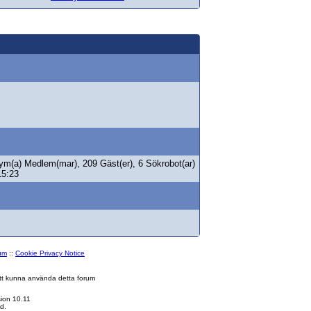
ym(a) Medlem(mar), 209 Gäst(er), 6 Sökrobot(ar)
15:23
rum
::
Cookie Privacy Notice
 att kunna använda detta forum
ion 10.11
d.