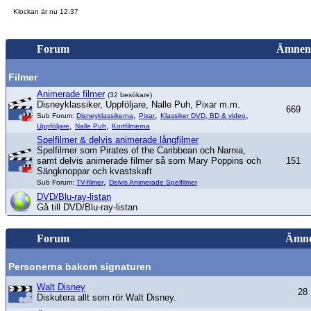
Klockan är nu 12:37
Forum
Ämnen
Filmer
Animerade filmer
(32 besökare)
Disneyklassiker, Uppföljare, Nalle Puh, Pixar m.m.
669
,
,
,
Sub Forum:
Disneyklassikerna
Pixar
Klassiker DVD, BD & video
,
,
Uppföljare
Nalle Puh
Kortfilmerna
Spelfilmer & delvis animerade långfilmer
Spelfilmer som Pirates of the Caribbean och Narnia,
samt delvis animerade filmer så som Mary Poppins och
151
Sängknoppar och kvastskaft
,
Sub Forum:
TV-filmer
Delvis Animerade Spelfilmer
DVD/Blu-ray-listan
Gå till DVD/Blu-ray-listan
Forum
Ämn
Personerna bakom signaturen
Walt Disney
28
Diskutera allt som rör Walt Disney.