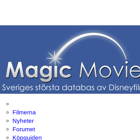
Filmerna
Nyheter
Forumet
Köpguiden