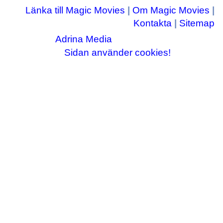
Länka till Magic Movies
|
Om Magic Movies
|
Kontakta
|
Sitemap
Adrina Media
Copyright © 2003-2026
|| Disneyrelaterade bilder © Disney Enterprises,
Sidan använder cookies!
inc ||