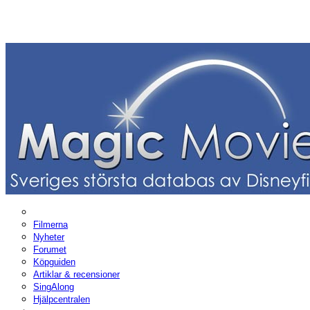
Filmerna
Nyheter
Forumet
Köpguiden
Artiklar & recensioner
SingAlong
Hjälpcentralen