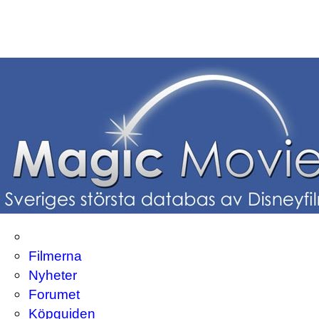
Filmerna
Nyheter
Forumet
Köpguiden