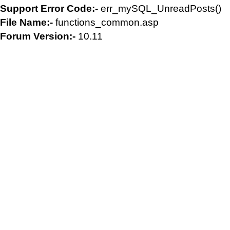
Support Error Code:-
err_mySQL_UnreadPosts()
File Name:-
functions_common.asp
Forum Version:-
10.11