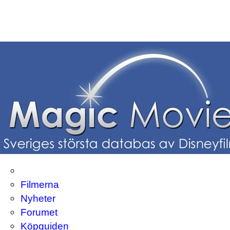
Filmerna
Nyheter
Forumet
Köpguiden