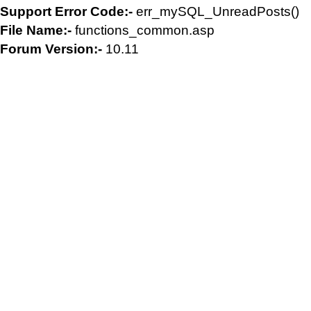
Support Error Code:-
err_mySQL_UnreadPosts()
File Name:-
functions_common.asp
Forum Version:-
10.11