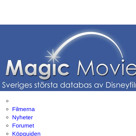
Filmerna
Nyheter
Forumet
Köpguiden