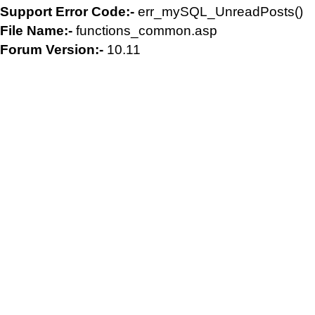
Support Error Code:-
err_mySQL_UnreadPosts()
File Name:-
functions_common.asp
Forum Version:-
10.11