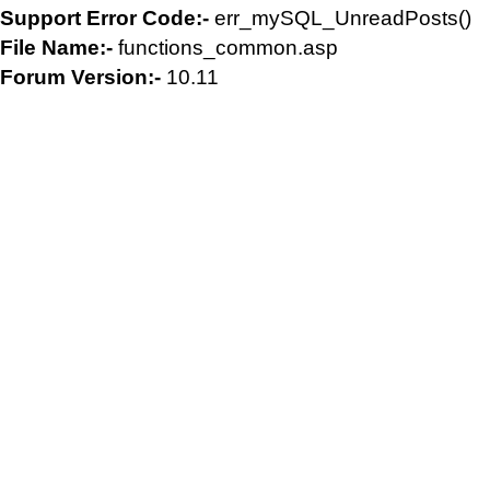
Support Error Code:-
err_mySQL_UnreadPosts()
File Name:-
functions_common.asp
Forum Version:-
10.11