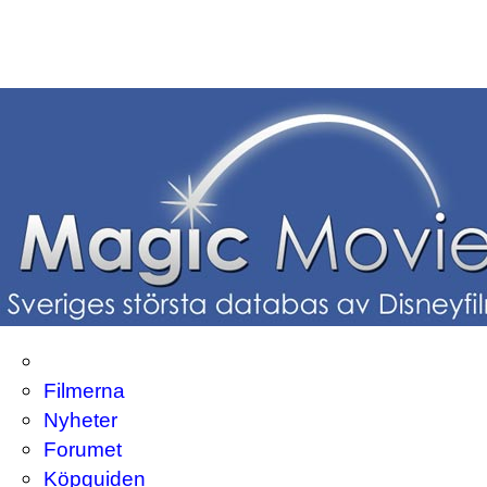
Filmerna
Nyheter
Forumet
Köpguiden