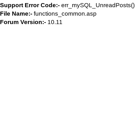
Support Error Code:-
err_mySQL_UnreadPosts()
File Name:-
functions_common.asp
Forum Version:-
10.11