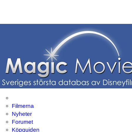
Filmerna
Nyheter
Forumet
Köpguiden