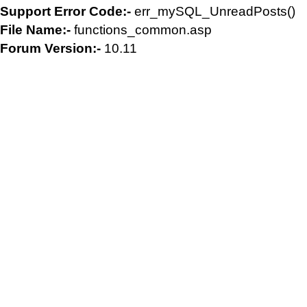
Support Error Code:-
err_mySQL_UnreadPosts()
File Name:-
functions_common.asp
Forum Version:-
10.11