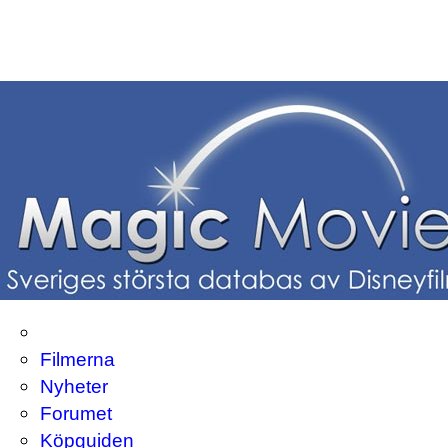
Filmerna
Nyheter
Forumet
Köpguiden