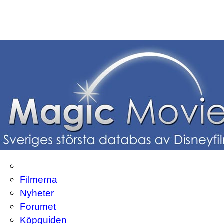
Filmerna
Nyheter
Forumet
Köpguiden