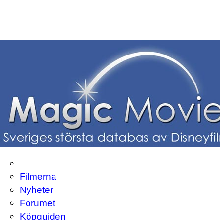
Filmerna
Nyheter
Forumet
Köpguiden