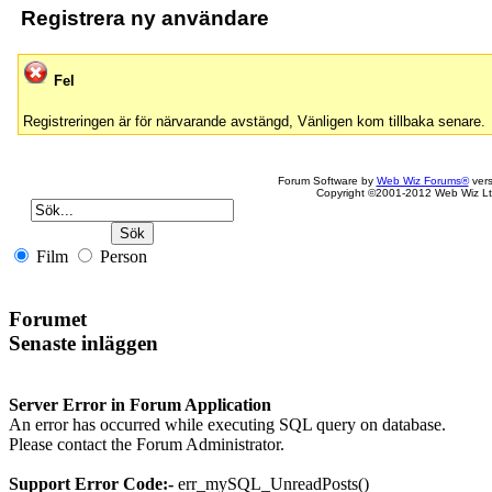
Registrera ny användare
Fel
Registreringen är för närvarande avstängd, Vänligen kom tillbaka senare.
Forum Software by
Web Wiz Forums®
vers
Copyright ©2001-2012 Web Wiz Lt
Film
Person
Forumet
Senaste inläggen
Server Error in Forum Application
An error has occurred while executing SQL query on database.
Please contact the Forum Administrator.
Support Error Code:-
err_mySQL_UnreadPosts()