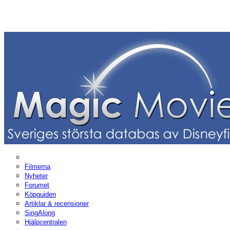
Filmerna
Nyheter
Forumet
Köpguiden
Artiklar & recensioner
SingAlong
Hjälpcentralen