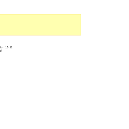
ion 10.11
d.