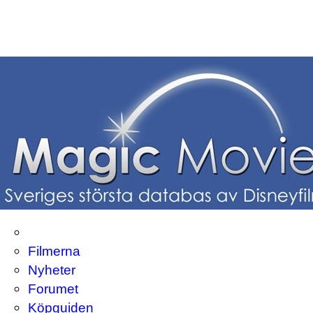
Filmerna
Nyheter
Forumet
Köpguiden