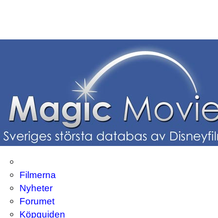
Filmerna
Nyheter
Forumet
Köpguiden