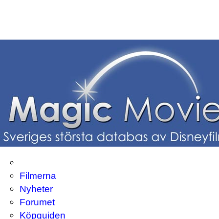
Filmerna
Nyheter
Forumet
Köpguiden