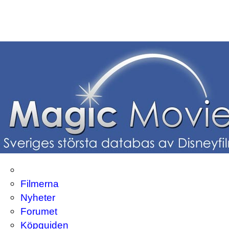
Filmerna
Nyheter
Forumet
Köpguiden