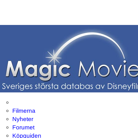
Filmerna
Nyheter
Forumet
Köpguiden