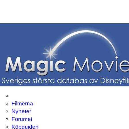
Filmerna
Nyheter
Forumet
Köpguiden