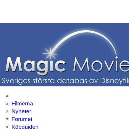
Filmerna
Nyheter
Forumet
Köpguiden