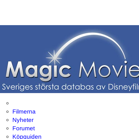
Filmerna
Nyheter
Forumet
Köpguiden