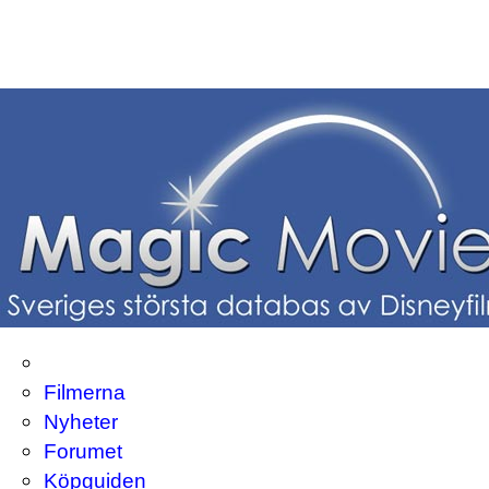
Filmerna
Nyheter
Forumet
Köpguiden