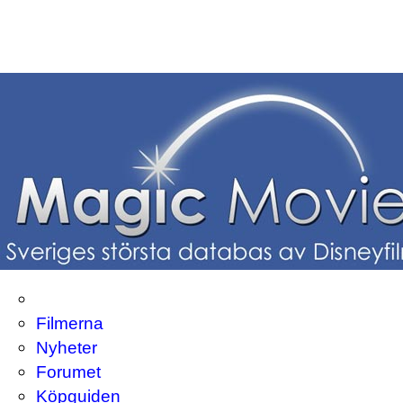
Filmerna
Nyheter
Forumet
Köpguiden