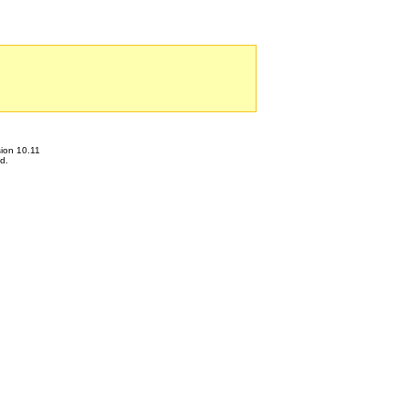
ion 10.11
d.