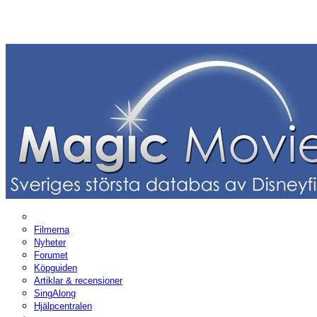
Filmerna
Nyheter
Forumet
Köpguiden
Artiklar & recensioner
SingAlong
Hjälpcentralen