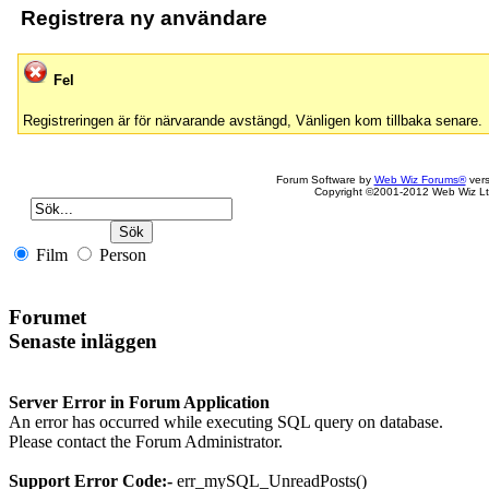
Registrera ny användare
Fel
Registreringen är för närvarande avstängd, Vänligen kom tillbaka senare.
Forum Software by
Web Wiz Forums®
vers
Copyright ©2001-2012 Web Wiz Lt
Film
Person
Forumet
Senaste inläggen
Server Error in Forum Application
An error has occurred while executing SQL query on database.
Please contact the Forum Administrator.
Support Error Code:-
err_mySQL_UnreadPosts()