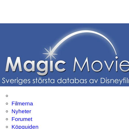
Filmerna
Nyheter
Forumet
Köpguiden