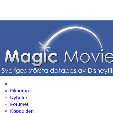
Filmerna
Nyheter
Forumet
Köpguiden