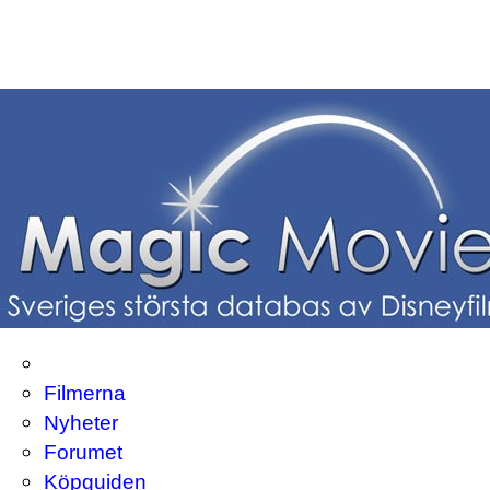
Filmerna
Nyheter
Forumet
Köpguiden