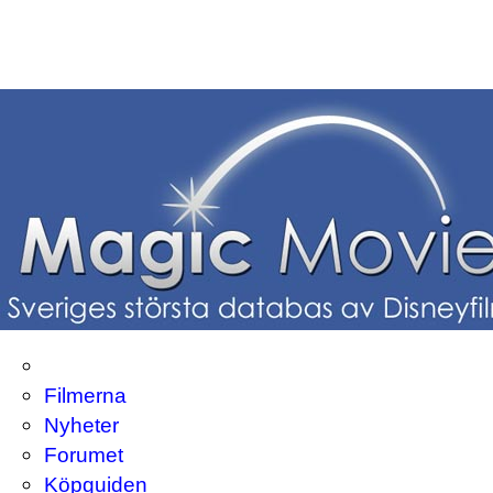
Filmerna
Nyheter
Forumet
Köpguiden