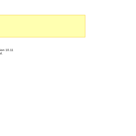
ion 10.11
d.