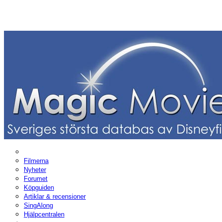
Filmerna
Nyheter
Forumet
Köpguiden
Artiklar & recensioner
SingAlong
Hjälpcentralen