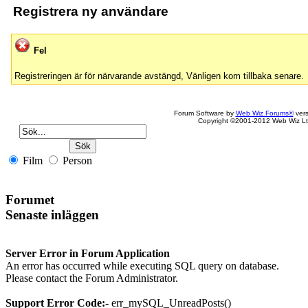
Registrera ny användare
Fel
Registreringen är för närvarande avstängd, Vänligen kom tillbaka senare.
Forum Software by
Web Wiz Forums®
vers
Copyright ©2001-2012 Web Wiz Lt
Film
Person
Forumet
Senaste inläggen
Server Error in Forum Application
An error has occurred while executing SQL query on database.
Please contact the Forum Administrator.
Support Error Code:-
err_mySQL_UnreadPosts()