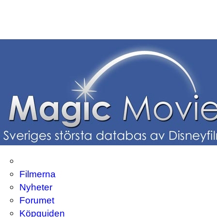
Filmerna
Nyheter
Forumet
Köpguiden