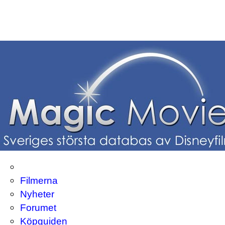
Filmerna
Nyheter
Forumet
Köpguiden