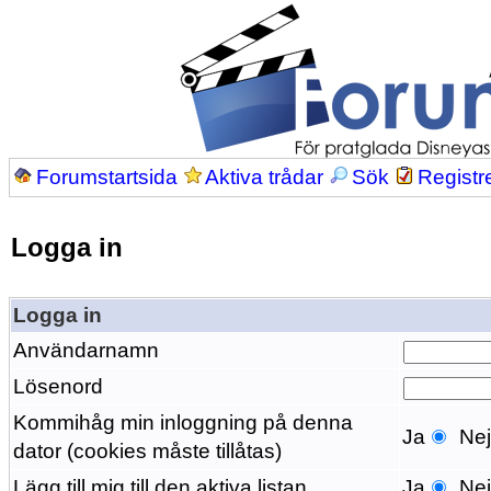
Forumstartsida
Aktiva trådar
Sök
Registr
Logga in
Logga in
Användarnamn
Lösenord
Kommihåg min inloggning på denna
Ja
Ne
dator (cookies måste tillåtas)
Lägg till mig till den aktiva listan
Ja
Ne