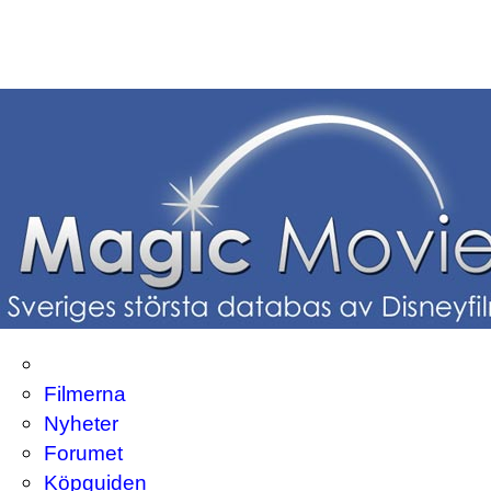
Filmerna
Nyheter
Forumet
Köpguiden