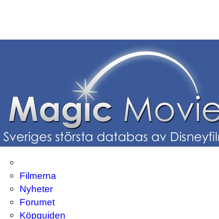
Filmerna
Nyheter
Forumet
Köpguiden