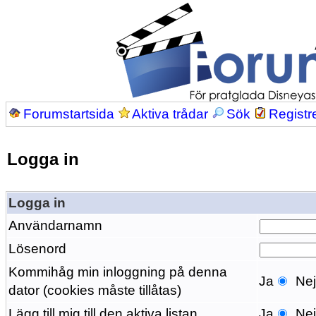
Forumstartsida
Aktiva trådar
Sök
Registr
Logga in
Logga in
Användarnamn
Lösenord
Kommihåg min inloggning på denna
Ja
Ne
dator (cookies måste tillåtas)
Lägg till mig till den aktiva listan
Ja
Ne