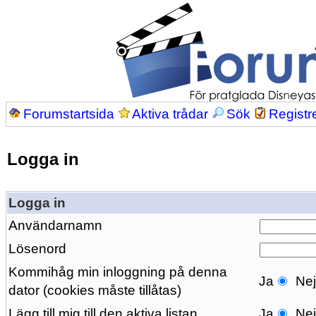
Forumstartsida
Aktiva trådar
Sök
Registr
Logga in
Logga in
Användarnamn
Lösenord
Kommihåg min inloggning på denna
Ja
Ne
dator (cookies måste tillåtas)
Lägg till mig till den aktiva listan
Ja
Ne