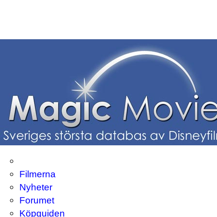
Filmerna
Nyheter
Forumet
Köpguiden