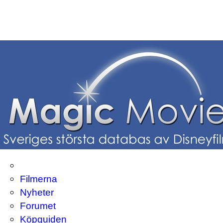
Filmerna
Nyheter
Forumet
Köpguiden