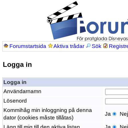
Forumstartsida
Aktiva trådar
Sök
Registr
Logga in
Logga in
Användarnamn
Lösenord
Kommihåg min inloggning på denna
Ja
Ne
dator (cookies måste tillåtas)
Lägg till mig till den aktiva listan
Ja
Ne