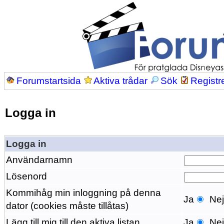
Forumstartsida
Aktiva trådar
Sök
Registr
Logga in
Logga in
Användarnamn
Lösenord
Kommihåg min inloggning på denna
Ja
Ne
dator (cookies måste tillåtas)
Lägg till mig till den aktiva listan
Ja
Ne