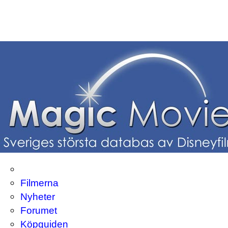
Filmerna
Nyheter
Forumet
Köpguiden