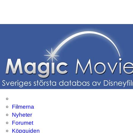
Filmerna
Nyheter
Forumet
Köpguiden