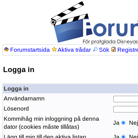
Forumstartsida
Aktiva trådar
Sök
Registr
Logga in
Logga in
Användarnamn
Lösenord
Kommihåg min inloggning på denna
Ja
Ne
dator (cookies måste tillåtas)
Lägg till mig till den aktiva listan
Ja
Ne