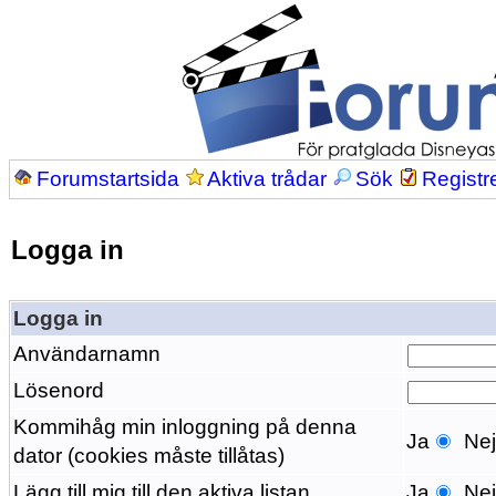
Forumstartsida
Aktiva trådar
Sök
Registr
Logga in
Logga in
Användarnamn
Lösenord
Kommihåg min inloggning på denna
Ja
Ne
dator (cookies måste tillåtas)
Lägg till mig till den aktiva listan
Ja
Ne