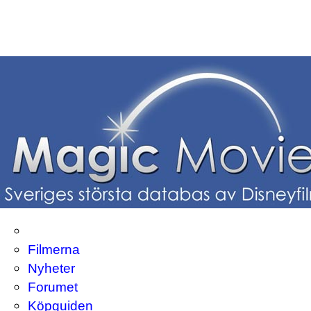
Filmerna
Nyheter
Forumet
Köpguiden