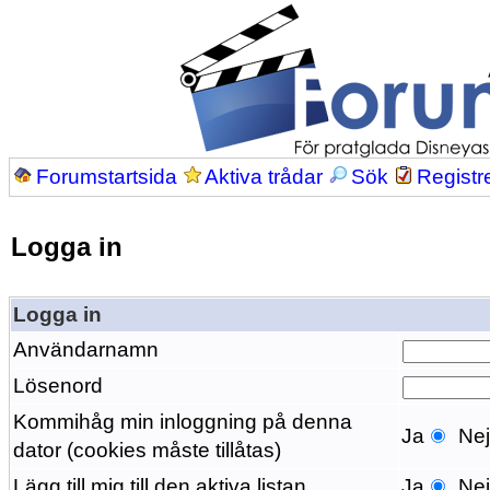
Forumstartsida
Aktiva trådar
Sök
Registr
Logga in
Logga in
Användarnamn
Lösenord
Kommihåg min inloggning på denna
Ja
Ne
dator (cookies måste tillåtas)
Lägg till mig till den aktiva listan
Ja
Ne