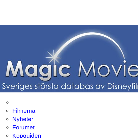
Filmerna
Nyheter
Forumet
Köpguiden