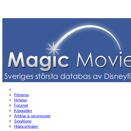
Filmerna
Nyheter
Forumet
Köpguiden
Artiklar & recensioner
SingAlong
Hjälpcentralen