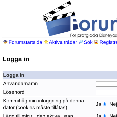
Forumstartsida
Aktiva trådar
Sök
Registr
Logga in
Logga in
Användarnamn
Lösenord
Kommihåg min inloggning på denna
Ja
Ne
dator (cookies måste tillåtas)
Lägg till mig till den aktiva listan
Ja
Ne