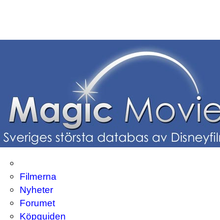
Filmerna
Nyheter
Forumet
Köpguiden