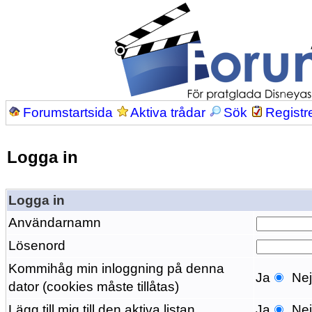
Forumstartsida
Aktiva trådar
Sök
Registr
Logga in
Logga in
Användarnamn
Lösenord
Kommihåg min inloggning på denna
Ja
Ne
dator (cookies måste tillåtas)
Lägg till mig till den aktiva listan
Ja
Ne