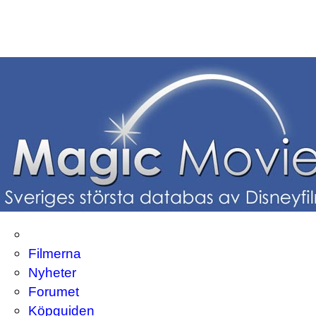
Filmerna
Nyheter
Forumet
Köpguiden