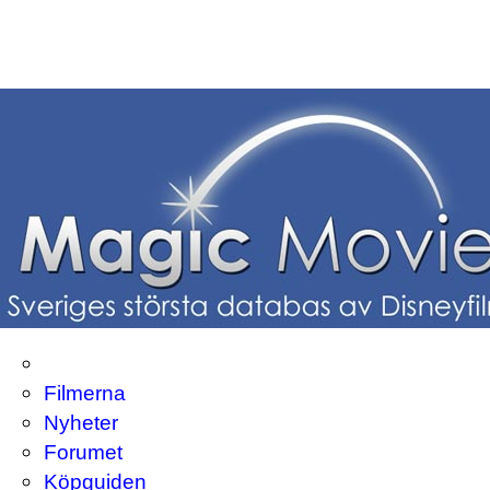
Filmerna
Nyheter
Forumet
Köpguiden