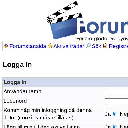
Forumstartsida
Aktiva trådar
Sök
Registr
Logga in
Logga in
Användarnamn
Lösenord
Kommihåg min inloggning på denna
Ja
Ne
dator (cookies måste tillåtas)
Lägg till mig till den aktiva listan
Ja
Ne