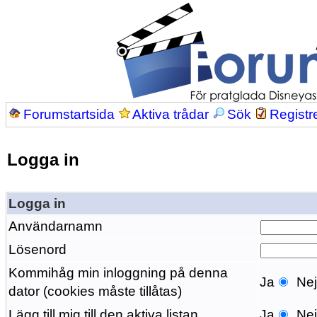
Forumstartsida
Aktiva trådar
Sök
Registr
Logga in
Logga in
Användarnamn
Lösenord
Kommihåg min inloggning på denna
Ja
Ne
dator (cookies måste tillåtas)
Lägg till mig till den aktiva listan
Ja
Ne