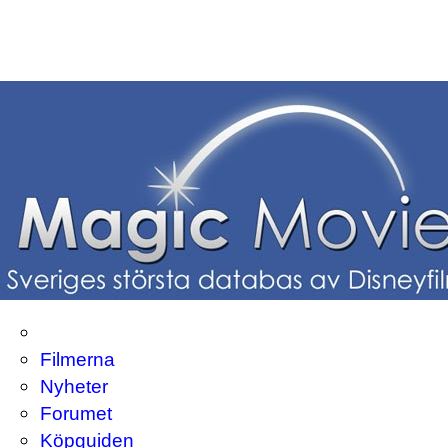
Filmerna
Nyheter
Forumet
Köpguiden